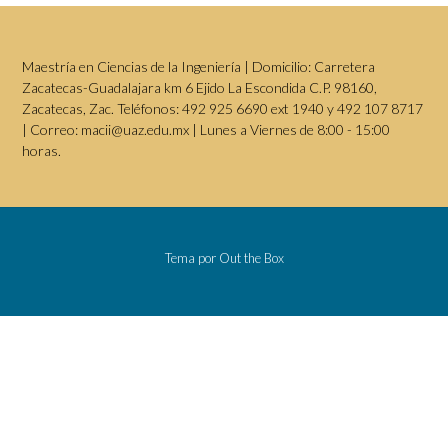
Maestría en Ciencias de la Ingeniería | Domicilio: Carretera
Zacatecas-Guadalajara km 6 Ejido La Escondida C.P. 98160,
Zacatecas, Zac. Teléfonos: 492 925 6690 ext 1940 y 492 107 8717
| Correo: macii@uaz.edu.mx | Lunes a Viernes de 8:00 - 15:00
horas.
Tema por
Out the Box